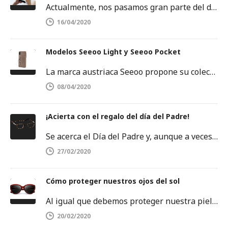
Actualmente, nos pasamos gran parte del día delante de una pantalla. Sobre todo, frente a la pantalla del móvil o…
16/04/2020
Modelos Seeoo Light y Seeoo Pocket
La marca austriaca Seeoo propone su colección de binóculos ligeros, disponibles tanto para hombres como para mujeres. SEEOO Light para…
08/04/2020
¡Acierta con el regalo del día del Padre!
Se acerca el Día del Padre y, aunque a veces se nos agoten las ideas, no debemos rendirnos. Este es…
27/02/2020
Cómo proteger nuestros ojos del sol
Al igual que debemos proteger nuestra piel del sol, también es importante proteger nuestros ojos. Los rayos ultravioletas pueden dañar…
20/02/2020