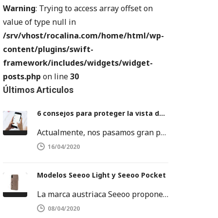
Warning
: Trying to access array offset on
value of type null in
/srv/vhost/rocalina.com/home/html/wp-
content/plugins/swift-
framework/includes/widgets/widget-
posts.php
on line
30
Últimos Articulos
6 consejos para proteger la vista del móvil
Actualmente, nos pasamos gran parte del día delante de una pantalla. Sobre todo, frente a la pantalla del móvil o…
16/04/2020
Modelos Seeoo Light y Seeoo Pocket
La marca austriaca Seeoo propone su colección de binóculos ligeros, disponibles tanto para hombres como para mujeres. SEEOO Light para…
08/04/2020