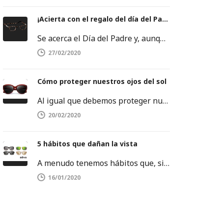
¡Acierta con el regalo del día del Padre!
Se acerca el Día del Padre y, aunque a veces se nos agoten las ideas, no debemos rendirnos. Este es…
27/02/2020
Cómo proteger nuestros ojos del sol
Al igual que debemos proteger nuestra piel del sol, también es importante proteger nuestros ojos. Los rayos ultravioletas pueden dañar…
20/02/2020
5 hábitos que dañan la vista
A menudo tenemos hábitos que, sin darnos cuenta, dañan la salud de nuestros ojos. Es por ello que debemos tenerlos…
16/01/2020