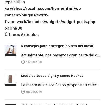
type null in
/srv/vhost/rocalina.com/home/html/wp-
content/plugins/swift-
framework/includes/widgets/widget-posts.php
on line
30
Últimos Articulos
6 consejos para proteger la vista del móvil
Actualmente, nos pasamos gran parte del día delante de una pantalla. Sobre todo, frente a la pantalla del móvil o…
16/04/2020
Modelos Seeoo Light y Seeoo Pocket
La marca austriaca Seeoo propone su colección de binóculos ligeros, disponibles tanto para hombres como para mujeres. SEEOO Light para…
08/04/2020