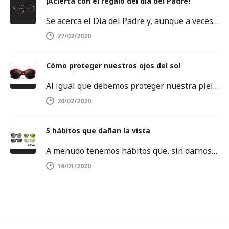
¡Acierta con el regalo del día del Padre!
Se acerca el Día del Padre y, aunque a veces se nos agoten las ideas, no debemos rendirnos. Este es…
27/02/2020
Cómo proteger nuestros ojos del sol
Al igual que debemos proteger nuestra piel del sol, también es importante proteger nuestros ojos. Los rayos ultravioletas pueden dañar…
20/02/2020
5 hábitos que dañan la vista
A menudo tenemos hábitos que, sin darnos cuenta, dañan la salud de nuestros ojos. Es por ello que debemos tenerlos…
16/01/2020