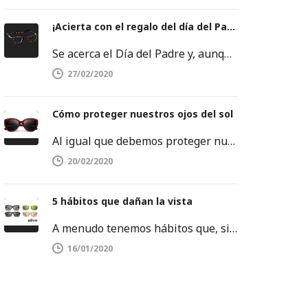
¡Acierta con el regalo del día del Padre!
Se acerca el Día del Padre y, aunque a veces se nos agoten las ideas, no debemos rendirnos. Este es…
27/02/2020
Cómo proteger nuestros ojos del sol
Al igual que debemos proteger nuestra piel del sol, también es importante proteger nuestros ojos. Los rayos ultravioletas pueden dañar…
20/02/2020
5 hábitos que dañan la vista
A menudo tenemos hábitos que, sin darnos cuenta, dañan la salud de nuestros ojos. Es por ello que debemos tenerlos…
16/01/2020