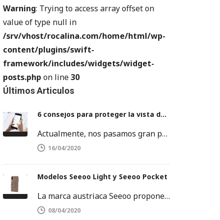
Warning
: Trying to access array offset on
value of type null in
/srv/vhost/rocalina.com/home/html/wp-
content/plugins/swift-
framework/includes/widgets/widget-
posts.php
on line
30
Últimos Articulos
6 consejos para proteger la vista del móvil
Actualmente, nos pasamos gran parte del día delante de una pantalla. Sobre todo, frente a la pantalla del móvil o…
16/04/2020
Modelos Seeoo Light y Seeoo Pocket
La marca austriaca Seeoo propone su colección de binóculos ligeros, disponibles tanto para hombres como para mujeres. SEEOO Light para…
08/04/2020