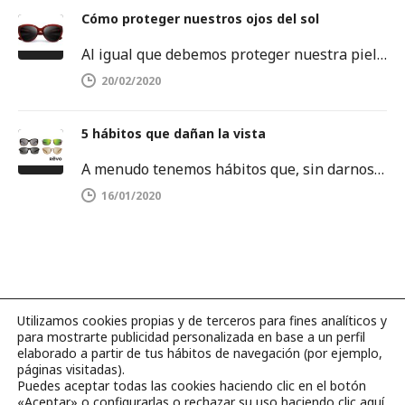
Cómo proteger nuestros ojos del sol
Al igual que debemos proteger nuestra piel del sol, también es importante proteger nuestros ojos. Los rayos ultravioletas pueden dañar…
20/02/2020
5 hábitos que dañan la vista
A menudo tenemos hábitos que, sin darnos cuenta, dañan la salud de nuestros ojos. Es por ello que debemos tenerlos…
16/01/2020
Utilizamos cookies propias y de terceros para fines analíticos y
para mostrarte publicidad personalizada en base a un perfil
©2026 Página web hecha con amor por
BLUBBER
.
elaborado a partir de tus hábitos de navegación (por ejemplo,
páginas visitadas).
Puedes aceptar todas las cookies haciendo clic en el botón
Catálogos
Contacto
Aviso legal
«Aceptar» o configurarlas o rechazar su uso haciendo clic
aquí
.