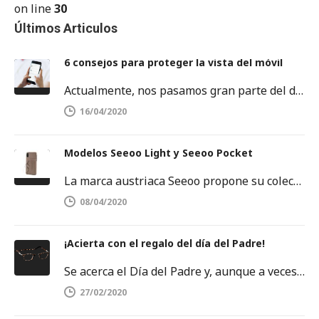
on line
30
Últimos Articulos
6 consejos para proteger la vista del móvil
Actualmente, nos pasamos gran parte del día delante de una pantalla. Sobre todo, frente a la pantalla del móvil o…
16/04/2020
Modelos Seeoo Light y Seeoo Pocket
La marca austriaca Seeoo propone su colección de binóculos ligeros, disponibles tanto para hombres como para mujeres. SEEOO Light para…
08/04/2020
¡Acierta con el regalo del día del Padre!
Se acerca el Día del Padre y, aunque a veces se nos agoten las ideas, no debemos rendirnos. Este es…
27/02/2020