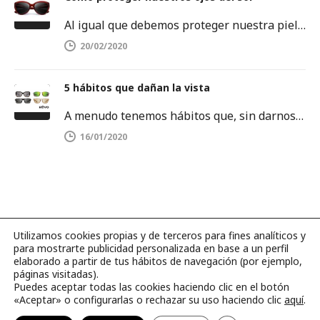
Al igual que debemos proteger nuestra piel del sol, también es importante proteger nuestros ojos. Los rayos ultravioletas pueden dañar…
20/02/2020
5 hábitos que dañan la vista
A menudo tenemos hábitos que, sin darnos cuenta, dañan la salud de nuestros ojos. Es por ello que debemos tenerlos…
16/01/2020
Utilizamos cookies propias y de terceros para fines analíticos y
para mostrarte publicidad personalizada en base a un perfil
©2026 Página web hecha con amor por
BLUBBER
.
elaborado a partir de tus hábitos de navegación (por ejemplo,
páginas visitadas).
Puedes aceptar todas las cookies haciendo clic en el botón
Catálogos
Contacto
Aviso legal
«Aceptar» o configurarlas o rechazar su uso haciendo clic
aquí
.