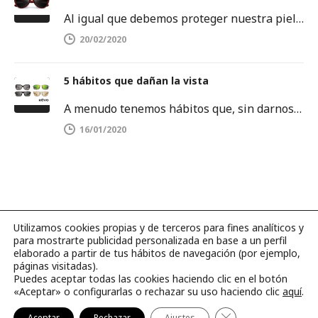
Al igual que debemos proteger nuestra piel del sol, también es importante proteger nuestros ojos. Los rayos ultravioletas pueden dañar…
20/02/2020
5 hábitos que dañan la vista
A menudo tenemos hábitos que, sin darnos cuenta, dañan la salud de nuestros ojos. Es por ello que debemos tenerlos…
16/01/2020
Utilizamos cookies propias y de terceros para fines analíticos y
para mostrarte publicidad personalizada en base a un perfil
©2026 Página web hecha con amor por
BLUBBER
.
elaborado a partir de tus hábitos de navegación (por ejemplo,
páginas visitadas).
Puedes aceptar todas las cookies haciendo clic en el botón
Catálogos
Contacto
Aviso legal
«Aceptar» o configurarlas o rechazar su uso haciendo clic
aquí
.
Politica de cookies
Cerrar el banner d
Aceptar
Rechazar
Ajustes