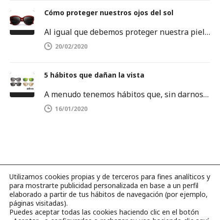
Cómo proteger nuestros ojos del sol
Al igual que debemos proteger nuestra piel del sol, también es importante proteger nuestros ojos. Los rayos ultravioletas pueden dañar…
20/02/2020
5 hábitos que dañan la vista
A menudo tenemos hábitos que, sin darnos cuenta, dañan la salud de nuestros ojos. Es por ello que debemos tenerlos…
16/01/2020
Utilizamos cookies propias y de terceros para fines analíticos y
para mostrarte publicidad personalizada en base a un perfil
©2026 Página web hecha con amor por
BLUBBER
.
elaborado a partir de tus hábitos de navegación (por ejemplo,
páginas visitadas).
Puedes aceptar todas las cookies haciendo clic en el botón
Catálogos
Contacto
Aviso legal