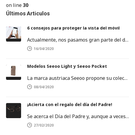
on line
30
Últimos Articulos
6 consejos para proteger la vista del móvil
Actualmente, nos pasamos gran parte del día delante de una pantalla. Sobre todo, frente a la pantalla del móvil o…
16/04/2020
Modelos Seeoo Light y Seeoo Pocket
La marca austriaca Seeoo propone su colección de binóculos ligeros, disponibles tanto para hombres como para mujeres. SEEOO Light para…
08/04/2020
¡Acierta con el regalo del día del Padre!
Se acerca el Día del Padre y, aunque a veces se nos agoten las ideas, no debemos rendirnos. Este es…
27/02/2020