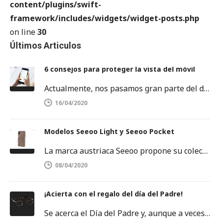
content/plugins/swift-
framework/includes/widgets/widget-posts.php
on line
30
Últimos Articulos
6 consejos para proteger la vista del móvil
Actualmente, nos pasamos gran parte del día delante de una pantalla. Sobre todo, frente a la pantalla del móvil o…
16/04/2020
Modelos Seeoo Light y Seeoo Pocket
La marca austriaca Seeoo propone su colección de binóculos ligeros, disponibles tanto para hombres como para mujeres. SEEOO Light para…
08/04/2020
¡Acierta con el regalo del día del Padre!
Se acerca el Día del Padre y, aunque a veces se nos agoten las ideas, no debemos rendirnos. Este es…