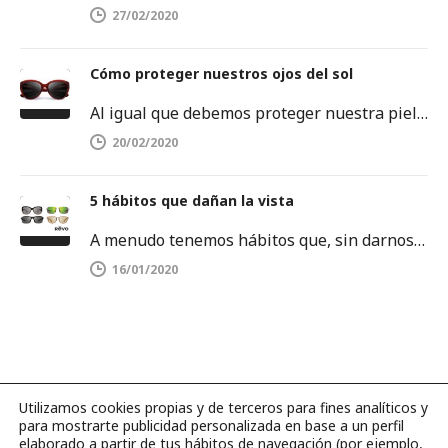
27/02/2020
Cómo proteger nuestros ojos del sol
Al igual que debemos proteger nuestra piel del sol, también es importante proteger nuestros ojos. Los rayos ultravioletas pueden dañar…
20/02/2020
5 hábitos que dañan la vista
A menudo tenemos hábitos que, sin darnos cuenta, dañan la salud de nuestros ojos. Es por ello que debemos tenerlos…
16/01/2020
Utilizamos cookies propias y de terceros para fines analíticos y
para mostrarte publicidad personalizada en base a un perfil
©2026 Página web hecha con amor por
BLUBBER
.
elaborado a partir de tus hábitos de navegación (por ejemplo,