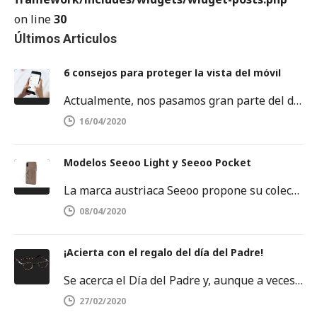
on line
30
Últimos Articulos
6 consejos para proteger la vista del móvil
Actualmente, nos pasamos gran parte del día delante de una pantalla. Sobre todo, frente a la pantalla del móvil o…
16/04/2020
Modelos Seeoo Light y Seeoo Pocket
La marca austriaca Seeoo propone su colección de binóculos ligeros, disponibles tanto para hombres como para mujeres. SEEOO Light para…
08/04/2020
¡Acierta con el regalo del día del Padre!
Se acerca el Día del Padre y, aunque a veces se nos agoten las ideas, no debemos rendirnos. Este es…
27/02/2020